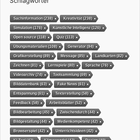
Schlagwörter
Sachinformation
(238)
Kreativität
(238)
Simulation
(176)
Künstliche Intelligenz
(126)
Open source
(118)
Quiz
(113)
Übungsmaterialien
(108)
Generator
(94)
Grafikerstellung
(89)
Message
(85)
Landkarten
(82)
Zeichnen
(81)
Lernspiele
(80)
Sprache
(76)
Videoarchiv
(74)
Toolsammlung
(69)
Bilddatenbank
(63)
Fake News
(61)
Entspannung
(61)
Texterstellung
(58)
Feedback
(58)
Arbeitsblätter
(52)
Bildbearbeitung
(45)
Zwischendurch
(44)
Bildgestaltung
(44)
Medienkompetenz
(42)
Browserspiel
(42)
Unterrichtsideen
(42)