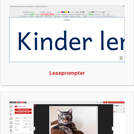
Leseprompter