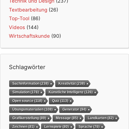
Technik und Design
(237)
Textbearbeitung
(26)
Top-Tool
(86)
Videos
(144)
Wirtschaftskunde
(90)
Schlagwörter
Sachinformation
(238)
Kreativität
(238)
Simulation
(176)
Künstliche Intelligenz
(126)
Open source
(118)
Quiz
(113)
Übungsmaterialien
(108)
Generator
(94)
Grafikerstellung
(89)
Message
(85)
Landkarten
(82)
Zeichnen
(81)
Lernspiele
(80)
Sprache
(76)