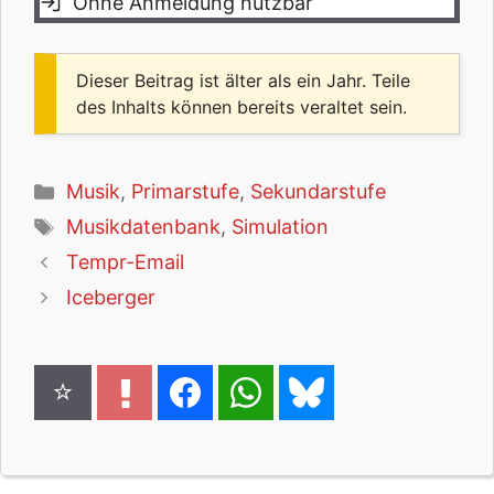
Ohne Anmeldung nutzbar
Dieser Beitrag ist älter als ein Jahr. Teile
des Inhalts können bereits veraltet sein.
Kategorien
Musik
,
Primarstufe
,
Sekundarstufe
Schlagwörter
Musikdatenbank
,
Simulation
Tempr-Email
Iceberger