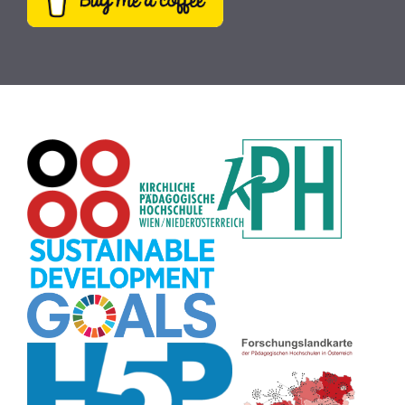
Plakat
(8)
Wiki
(8)
Workshop
(8)
Rechtschreibung
(8)
Zeichen
(8)
Puzzle
(8)
Meditation
(8)
Rollenspiel
(8)
Globus
(8)
Datensicherheit
(8)
Übersetzen
(8)
Recherche
(8)
Wortschatz
(8)
Zitate
(8)
Karaoke
(8)
Adventskalender
(8)
Pflanzenbestimmung
(8)
Passwort
(8)
Rhythmus
(8)
Collage
(8)
Kompetenzen
(8)
Bildschirmschoner
(8)
Glücksrad
(7)
Audioaufnahme
(7)
Lärmampel
(7)
Tabellen
(7)
Anleitung
(7)
Argumentation
(7)
Symmetrie
(7)
Topografie
(7)
Fotopädagogik
(7)
Märchen
(7)
Malen
(7)
Muster
(7)
Erzählanlass
(7)
EU
(7)
Sitzplan
(7)
Grafik
(7)
Aufbauspiel
(7)
Chatbot
(7)
Bildgeschichte
(7)
Organisation
(7)
Naturklänge
(7)