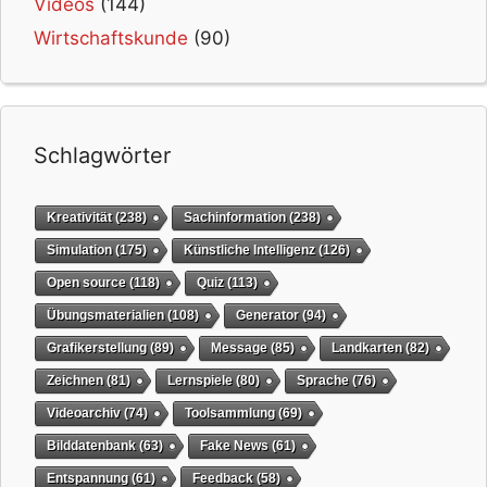
Videos
(144)
Wirtschaftskunde
(90)
Schlagwörter
Kreativität
(238)
Sachinformation
(238)
Simulation
(175)
Künstliche Intelligenz
(126)
Open source
(118)
Quiz
(113)
Übungsmaterialien
(108)
Generator
(94)
Grafikerstellung
(89)
Message
(85)
Landkarten
(82)
Zeichnen
(81)
Lernspiele
(80)
Sprache
(76)
Videoarchiv
(74)
Toolsammlung
(69)
Bilddatenbank
(63)
Fake News
(61)
Entspannung
(61)
Feedback
(58)