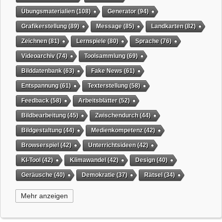
Übungsmaterialien
(108)
Generator
(94)
Grafikerstellung
(89)
Message
(85)
Landkarten
(82)
Zeichnen
(81)
Lernspiele
(80)
Sprache
(76)
Videoarchiv
(74)
Toolsammlung
(69)
Bilddatenbank
(63)
Fake News
(61)
Entspannung
(61)
Texterstellung
(58)
Feedback
(58)
Arbeitsblätter
(52)
Bildbearbeitung
(45)
Zwischendurch
(44)
Bildgestaltung
(44)
Medienkompetenz
(42)
Browserspiel
(42)
Unterrichtsideen
(42)
KI-Tool
(42)
Klimawandel
(42)
Design
(40)
Geräusche
(40)
Demokratie
(37)
Rätsel
(34)
Grafikgestaltung
(32)
Timer
(32)
Wissensspiel
(31)
Mehr anzeigen
QR-Code
(31)
Suchmaschine
(31)
Selbstgesteuertes Lernen
(31)
Tiere
(29)