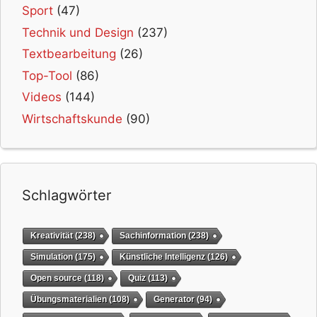
Sport
(47)
Technik und Design
(237)
Textbearbeitung
(26)
Top-Tool
(86)
Videos
(144)
Wirtschaftskunde
(90)
Schlagwörter
Kreativität
(238)
Sachinformation
(238)
Simulation
(175)
Künstliche Intelligenz
(126)
Open source
(118)
Quiz
(113)
Übungsmaterialien
(108)
Generator
(94)