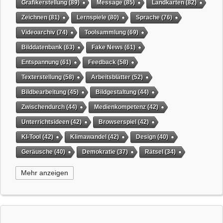
Grafikerstellung
(89)
Message
(85)
Landkarten
(82)
Zeichnen
(81)
Lernspiele
(80)
Sprache
(76)
Videoarchiv
(74)
Toolsammlung
(69)
Bilddatenbank
(63)
Fake News
(61)
Entspannung
(61)
Feedback
(58)
Texterstellung
(58)
Arbeitsblätter
(52)
Bildbearbeitung
(45)
Bildgestaltung
(44)
Zwischendurch
(44)
Medienkompetenz
(42)
Unterrichtsideen
(42)
Browserspiel
(42)
KI-Tool
(42)
Klimawandel
(42)
Design
(40)
Geräusche
(40)
Demokratie
(37)
Rätsel
(34)
Grafikgestaltung
(32)
Timer
(32)
Wissensspiel
(31)
Mehr anzeigen
QR-Code
(31)
Suchmaschine
(31)
Selbstgesteuertes Lernen
(31)
Tiere
(29)
virtuelles Whiteboard
(29)
Weihnachten
(29)