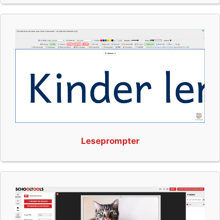
Leseprompter