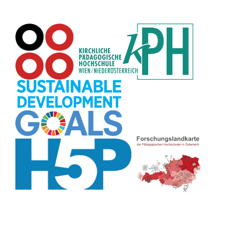
Datensicherheit
(8)
Übersetzen
(8)
Recherche
(8)
Wortschatz
(8)
Zitate
(8)
Karaoke
(8)
Adventskalender
(8)
Pflanzenbestimmung
(8)
Passwort
(8)
Rhythmus
(8)
Collage
(8)
Kompetenzen
(8)
Bildschirmschoner
(8)
Glücksrad
(7)
Audioaufnahme
(7)
Lärmampel
(7)
Tabellen
(7)
Anleitung
(7)
Argumentation
(7)
Symmetrie
(7)
Topografie
(7)
Fotopädagogik
(7)
Märchen
(7)
Malen
(7)
Muster
(7)
Erzählanlass
(7)
EU
(7)
Sitzplan
(7)
Grafik
(7)
Aufbauspiel
(7)
Chatbot
(7)
Bildgeschichte
(7)
Organisation
(7)
Naturklänge
(7)
Musikbildung
(7)
Finanzbildung
(7)
Sprechimpuls
(7)
Strukturierung
(7)
H5P
(7)
Faltanleitungen
(7)
Legasthenie
(7)
Stressabbau
(7)
Schulweg
(7)
Kurzlink
(7)
Zivilcourage
(7)
Fahrrad
(7)