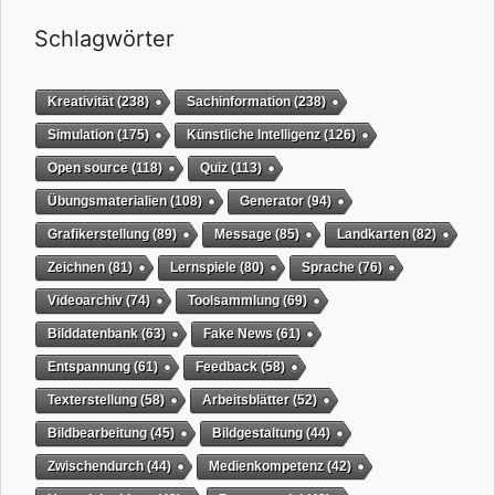
Schlagwörter
Kreativität
(238)
Sachinformation
(238)
Simulation
(175)
Künstliche Intelligenz
(126)
Open source
(118)
Quiz
(113)
Übungsmaterialien
(108)
Generator
(94)
Grafikerstellung
(89)
Message
(85)
Landkarten
(82)
Zeichnen
(81)
Lernspiele
(80)
Sprache
(76)
Videoarchiv
(74)
Toolsammlung
(69)
Bilddatenbank
(63)
Fake News
(61)
Entspannung
(61)
Feedback
(58)
Texterstellung
(58)
Arbeitsblätter
(52)
Bildbearbeitung
(45)
Bildgestaltung
(44)
Zwischendurch
(44)
Medienkompetenz
(42)