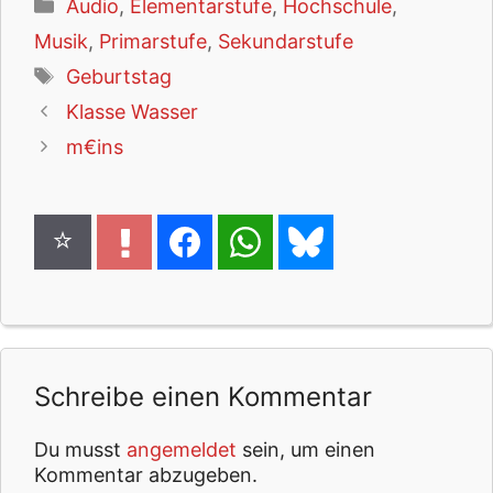
Kategorien
Audio
,
Elementarstufe
,
Hochschule
,
Musik
,
Primarstufe
,
Sekundarstufe
Schlagwörter
Geburtstag
Klasse Wasser
m€ins
Schreibe einen Kommentar
Du musst
angemeldet
sein, um einen
Kommentar abzugeben.