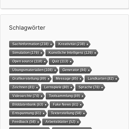
Schlagwörter
Sachinformation
(238)
Kreativität
(238)
Simulation
(176)
Künstliche Intelligenz
(126)
Open source
(118)
Quiz
(113)
Übungsmaterialien
(108)
Generator
(94)
Grafikerstellung
(89)
Message
(85)
Landkarten
(82)
Zeichnen
(81)
Lernspiele
(80)
Sprache
(76)
Videoarchiv
(74)
Toolsammlung
(69)
Bilddatenbank
(63)
Fake News
(61)
Entspannung
(61)
Texterstellung
(58)
Feedback
(58)
Arbeitsblätter
(52)