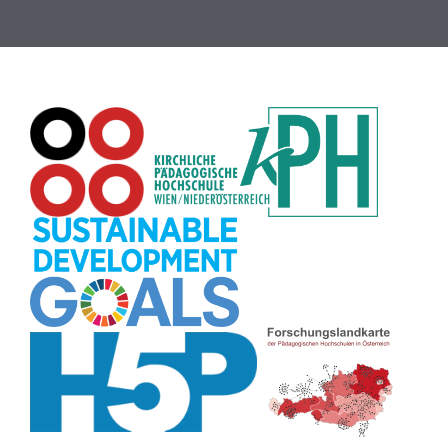
Globus
(8)
Puzzle
(8)
Wiki
(8)
Übersetzen
(8)
Passwort
(8)
Recherche
(8)
Karaoke
(8)
Rechtschreibung
(8)
Rollenspiel
(8)
Zeichen
(8)
Pflanzenbestimmung
(8)
Adventskalender
(8)
Workshop
(8)
Rhythmus
(8)
Pflanzen
(8)
Datensicherheit
(8)
Bildschirmschoner
(8)
Planetensystem
(8)
Kompetenzen
(8)
Wortschatz
(8)
Zitate
(8)
Meditation
(8)
Plakat
(8)
Collage
(8)
Topografie
(7)
Argumentation
(7)
Schulweg
(7)
Grafik
(7)
Fotopädagogik
(7)
EU
(7)
Zeichenspiel
(7)
Aufbauspiel
(7)
Visualisierung
(7)
Glücksrad
(7)
Musikbildung
(7)
Audioaufnahme
(7)
Sitzplan
(7)
Listen
(7)
Tabellen
(7)
Muster
(7)
Organisation
(7)
Märchen
(7)
Lärmampel
(7)
Symbole
(7)
Symmetrie
(7)
Fahrrad
(7)