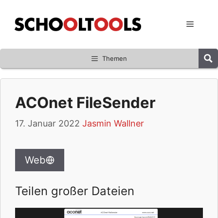
Zum
Inhalt
Menü
springen
Themen
ACOnet FileSender
17. Januar 2022
Jasmin Wallner
Web
Teilen großer Dateien