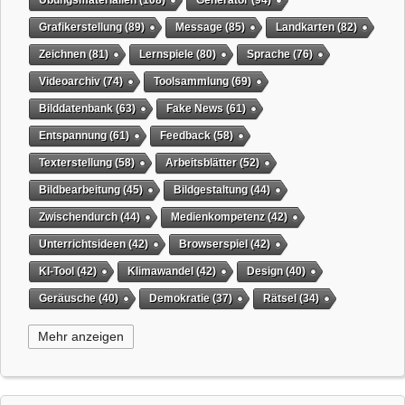
Übungsmaterialien
(108)
Generator
(94)
Grafikerstellung
(89)
Message
(85)
Landkarten
(82)
Zeichnen
(81)
Lernspiele
(80)
Sprache
(76)
Videoarchiv
(74)
Toolsammlung
(69)
Bilddatenbank
(63)
Fake News
(61)
Entspannung
(61)
Feedback
(58)
Texterstellung
(58)
Arbeitsblätter
(52)
Bildbearbeitung
(45)
Bildgestaltung
(44)
Zwischendurch
(44)
Medienkompetenz
(42)
Unterrichtsideen
(42)
Browserspiel
(42)
KI-Tool
(42)
Klimawandel
(42)
Design
(40)
Geräusche
(40)
Demokratie
(37)
Rätsel
(34)
Grafikgestaltung
(32)
Timer
(32)
Wissensspiel
(31)
Mehr anzeigen
QR-Code
(31)
Suchmaschine
(31)
Selbstgesteuertes Lernen
(31)
Tiere
(29)