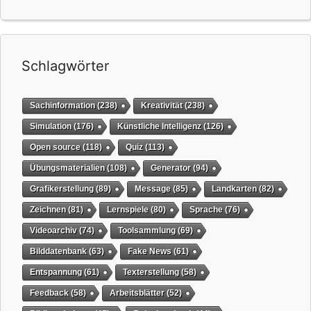
Schlagwörter
Sachinformation
(238)
Kreativität
(238)
Simulation
(176)
Künstliche Intelligenz
(126)
Open source
(118)
Quiz
(113)
Übungsmaterialien
(108)
Generator
(94)
Grafikerstellung
(89)
Message
(85)
Landkarten
(82)
Zeichnen
(81)
Lernspiele
(80)
Sprache
(76)
Videoarchiv
(74)
Toolsammlung
(69)
Bilddatenbank
(63)
Fake News
(61)
Entspannung
(61)
Texterstellung
(58)
Feedback
(58)
Arbeitsblätter
(52)