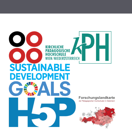
Globus
(8)
Puzzle
(8)
Wiki
(8)
Übersetzen
(8)
Passwort
(8)
Recherche
(8)
Karaoke
(8)
Rechtschreibung
(8)
Rollenspiel
(8)
Zeichen
(8)
Pflanzenbestimmung
(8)
Adventskalender
(8)
Workshop
(8)
Rhythmus
(8)
Pflanzen
(8)
Datensicherheit
(8)
Bildschirmschoner
(8)
Planetensystem
(8)
Kompetenzen
(8)
Wortschatz
(8)
Zitate
(8)
Meditation
(8)
Plakat
(8)
Collage
(8)
Topografie
(7)
Argumentation
(7)
Schulweg
(7)
Grafik
(7)
Fotopädagogik
(7)
EU
(7)
Zeichenspiel
(7)
Aufbauspiel
(7)
Visualisierung
(7)
Glücksrad
(7)
Musikbildung
(7)
Audioaufnahme
(7)
Sitzplan
(7)
Listen
(7)
Tabellen
(7)
Muster
(7)
Organisation
(7)
Märchen
(7)
Lärmampel
(7)
Symbole
(7)
Symmetrie
(7)
Fahrrad
(7)