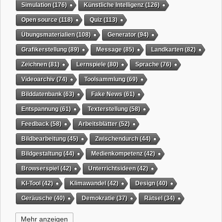
Simulation
(176)
Künstliche Intelligenz
(126)
Open source
(118)
Quiz
(113)
Übungsmaterialien
(108)
Generator
(94)
Grafikerstellung
(89)
Message
(85)
Landkarten
(82)
Zeichnen
(81)
Lernspiele
(80)
Sprache
(76)
Videoarchiv
(74)
Toolsammlung
(69)
Bilddatenbank
(63)
Fake News
(61)
Entspannung
(61)
Texterstellung
(58)
Feedback
(58)
Arbeitsblätter
(52)
Bildbearbeitung
(45)
Zwischendurch
(44)
Bildgestaltung
(44)
Medienkompetenz
(42)
Browserspiel
(42)
Unterrichtsideen
(42)
KI-Tool
(42)
Klimawandel
(42)
Design
(40)
Geräusche
(40)
Demokratie
(37)
Rätsel
(34)
Grafikgestaltung
(32)
Timer
(32)
Wissensspiel
(31)
Mehr anzeigen