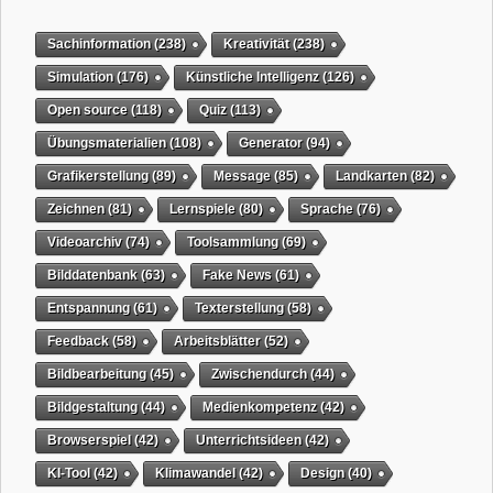
Sachinformation
(238)
Kreativität
(238)
Simulation
(176)
Künstliche Intelligenz
(126)
Open source
(118)
Quiz
(113)
Übungsmaterialien
(108)
Generator
(94)
Grafikerstellung
(89)
Message
(85)
Landkarten
(82)
Zeichnen
(81)
Lernspiele
(80)
Sprache
(76)
Videoarchiv
(74)
Toolsammlung
(69)
Bilddatenbank
(63)
Fake News
(61)
Entspannung
(61)
Texterstellung
(58)
Feedback
(58)
Arbeitsblätter
(52)
Bildbearbeitung
(45)
Zwischendurch
(44)
Bildgestaltung
(44)
Medienkompetenz
(42)
Browserspiel
(42)
Unterrichtsideen
(42)
KI-Tool
(42)
Klimawandel
(42)
Design
(40)