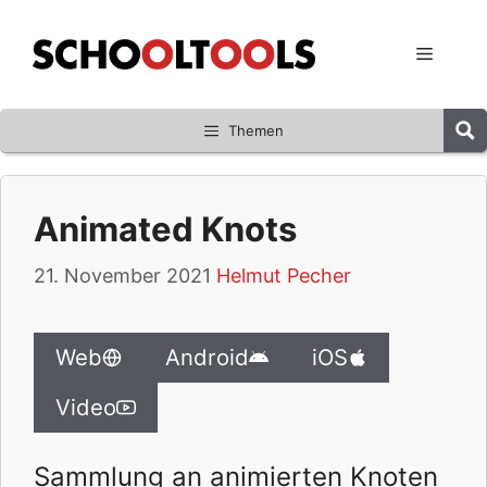
Zum
Inhalt
Menü
springen
Themen
Animated Knots
21. November 2021
Helmut Pecher
Web
Android
iOS
Video
Sammlung an animierten Knoten