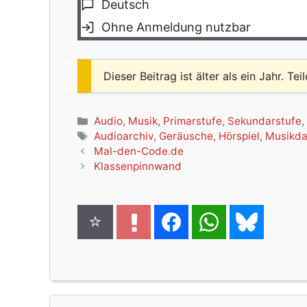
Deutsch
Ohne Anmeldung nutzbar
Dieser Beitrag ist älter als ein Jahr. Tei
Kategorien
Audio
,
Musik
,
Primarstufe
,
Sekundarstufe
Schlagwörter
Audioarchiv
,
Geräusche
,
Hörspiel
,
Musikd
Mal-den-Code.de
Klassenpinnwand