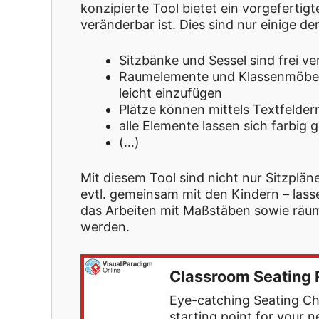
konzipierte Tool bietet ein vorgefertig
veränderbar ist. Dies sind nur einige de
Sitzbänke und Sessel sind frei v
Raumelemente und Klassenmöbel 
leicht einzufügen
Plätze können mittels Textfelder
alle Elemente lassen sich farbig 
(…)
Mit diesem Tool sind nicht nur Sitzplän
evtl. gemeinsam mit den Kindern – lass
das Arbeiten mit Maßstäben sowie räu
werden.
Classroom Seating P
Eye-catching Seating Ch
starting point for your n