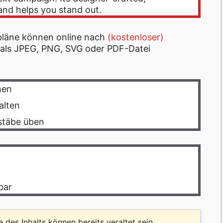
and helps you stand out.
npläne können online nach
(kostenloser)
 als JPEG, PNG, SVG oder PDF-Datei
nen
alten
täbe üben
bar
le des Inhalts können bereits veraltet sein.