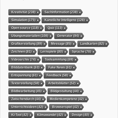
Kreativität
(238)
Sachinformation
(238)
Simulation
(175)
Künstliche Intelligenz
(126)
Open source
(118)
Quiz
(113)
Übungsmaterialien
(108)
Generator
(94)
Grafikerstellung
(89)
Message
(85)
Landkarten
(82)
Zeichnen
(81)
Lernspiele
(80)
Sprache
(76)
Videoarchiv
(74)
Toolsammlung
(69)
Bilddatenbank
(63)
Fake News
(61)
Entspannung
(61)
Feedback
(58)
Texterstellung
(58)
Arbeitsblätter
(52)
Bildbearbeitung
(45)
Bildgestaltung
(44)
Zwischendurch
(44)
Medienkompetenz
(42)
Unterrichtsideen
(42)
Browserspiel
(42)
KI-Tool
(42)
Klimawandel
(42)
Design
(40)