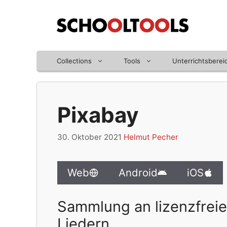
Zum
Inhalt
springen
Collections
Tools
Unterrichtsberei
Pixabay
30. Oktober 2021
Helmut Pecher
Web
Android
iOS
Sammlung an lizenzfreie
Liedern