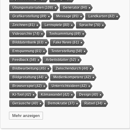
Übungsmaterialien
(108)
Generator
(94)
Grafikerstellung
(89)
Message
(85)
Landkarten
(82)
Zeichnen
(81)
Lernspiele
(80)
Sprache
(76)
Videoarchiv
(74)
Toolsammlung
(69)
Bilddatenbank
(63)
Fake News
(61)
Entspannung
(61)
Texterstellung
(58)
Feedback
(58)
Arbeitsblätter
(52)
Bildbearbeitung
(45)
Zwischendurch
(44)
Bildgestaltung
(44)
Medienkompetenz
(42)
Browserspiel
(42)
Unterrichtsideen
(42)
KI-Tool
(42)
Klimawandel
(42)
Design
(40)
Geräusche
(40)
Demokratie
(37)
Rätsel
(34)
Grafikgestaltung
(32)
Timer
(32)
Wissensspiel
(31)
Mehr anzeigen
QR-Code
(31)
Suchmaschine
(31)
Selbstgesteuertes Lernen
(31)
Tiere
(29)