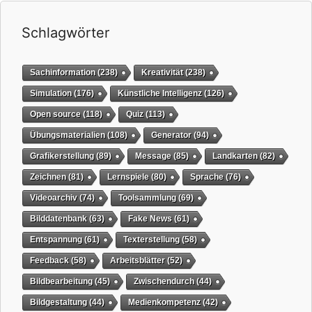
Schlagwörter
Sachinformation
(238)
Kreativität
(238)
Simulation
(176)
Künstliche Intelligenz
(126)
Open source
(118)
Quiz
(113)
Übungsmaterialien
(108)
Generator
(94)
Grafikerstellung
(89)
Message
(85)
Landkarten
(82)
Zeichnen
(81)
Lernspiele
(80)
Sprache
(76)
Videoarchiv
(74)
Toolsammlung
(69)
Bilddatenbank
(63)
Fake News
(61)
Entspannung
(61)
Texterstellung
(58)
Feedback
(58)
Arbeitsblätter
(52)
Bildbearbeitung
(45)
Zwischendurch
(44)
Bildgestaltung
(44)
Medienkompetenz
(42)