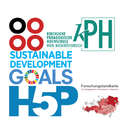
Rechtschreibung
(8)
Rollenspiel
(8)
Zeichen
(8)
Pflanzenbestimmung
(8)
Adventskalender
(8)
Workshop
(8)
Rhythmus
(8)
Pflanzen
(8)
Datensicherheit
(8)
Bildschirmschoner
(8)
Planetensystem
(8)
Kompetenzen
(8)
Wortschatz
(8)
Zitate
(8)
Meditation
(8)
Plakat
(8)
Collage
(8)
Topografie
(7)
Argumentation
(7)
Schulweg
(7)
Grafik
(7)
Fotopädagogik
(7)
EU
(7)
Zeichenspiel
(7)
Aufbauspiel
(7)
Visualisierung
(7)
Glücksrad
(7)
Musikbildung
(7)
Audioaufnahme
(7)
Sitzplan
(7)
Listen
(7)
Tabellen
(7)
Muster
(7)
Organisation
(7)
Märchen
(7)
Lärmampel
(7)
Symbole
(7)
Symmetrie
(7)
Fahrrad
(7)
Bildgeschichte
(7)
Naturklänge
(7)
Malen
(7)
Anleitung
(7)
Sprechimpuls
(7)
Chatbot
(7)