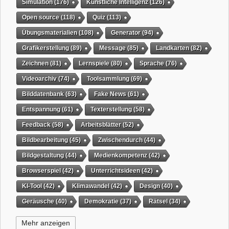
Simulation
(176)
Künstliche Intelligenz
(126)
Open source
(118)
Quiz
(113)
Übungsmaterialien
(108)
Generator
(94)
Grafikerstellung
(89)
Message
(85)
Landkarten
(82)
Zeichnen
(81)
Lernspiele
(80)
Sprache
(76)
Videoarchiv
(74)
Toolsammlung
(69)
Bilddatenbank
(63)
Fake News
(61)
Entspannung
(61)
Texterstellung
(58)
Feedback
(58)
Arbeitsblätter
(52)
Bildbearbeitung
(45)
Zwischendurch
(44)
Bildgestaltung
(44)
Medienkompetenz
(42)
Browserspiel
(42)
Unterrichtsideen
(42)
KI-Tool
(42)
Klimawandel
(42)
Design
(40)
Geräusche
(40)
Demokratie
(37)
Rätsel
(34)
Grafikgestaltung
(32)
Timer
(32)
Wissensspiel
(31)
Mehr anzeigen