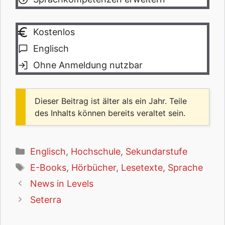
Kostenlos
Englisch
Ohne Anmeldung nutzbar
Dieser Beitrag ist älter als ein Jahr. Teile
des Inhalts können bereits veraltet sein.
Kategorien
Englisch
,
Hochschule
,
Sekundarstufe
Schlagwörter
E-Books
,
Hörbücher
,
Lesetexte
,
Sprache
News in Levels
Seterra