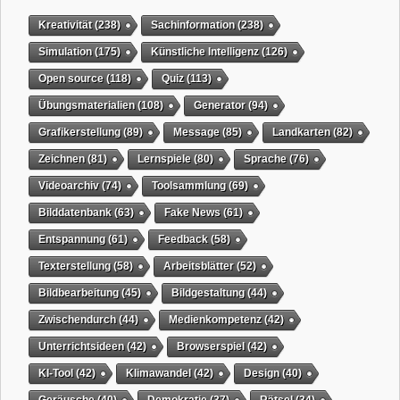
Kreativität
(238)
Sachinformation
(238)
Simulation
(175)
Künstliche Intelligenz
(126)
Open source
(118)
Quiz
(113)
Übungsmaterialien
(108)
Generator
(94)
Grafikerstellung
(89)
Message
(85)
Landkarten
(82)
Zeichnen
(81)
Lernspiele
(80)
Sprache
(76)
Videoarchiv
(74)
Toolsammlung
(69)
Bilddatenbank
(63)
Fake News
(61)
Entspannung
(61)
Feedback
(58)
Texterstellung
(58)
Arbeitsblätter
(52)
Bildbearbeitung
(45)
Bildgestaltung
(44)
Zwischendurch
(44)
Medienkompetenz
(42)
Unterrichtsideen
(42)
Browserspiel
(42)
KI-Tool
(42)
Klimawandel
(42)
Design
(40)
Geräusche
(40)
Demokratie
(37)
Rätsel
(34)