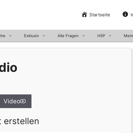
Startseite
I
che
Exklusiv
Alle Fragen
H5P
Mem
dio
Video
 erstellen