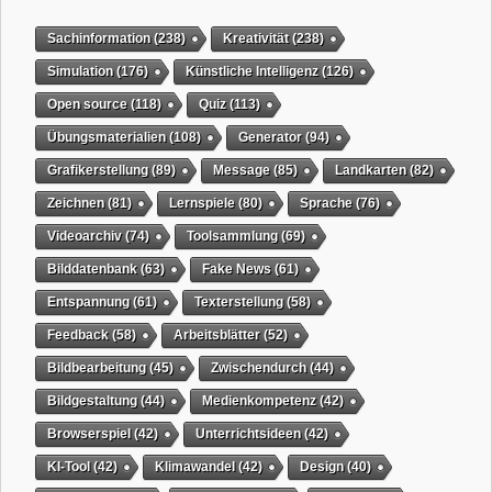
Sachinformation
(238)
Kreativität
(238)
Simulation
(176)
Künstliche Intelligenz
(126)
Open source
(118)
Quiz
(113)
Übungsmaterialien
(108)
Generator
(94)
Grafikerstellung
(89)
Message
(85)
Landkarten
(82)
Zeichnen
(81)
Lernspiele
(80)
Sprache
(76)
Videoarchiv
(74)
Toolsammlung
(69)
Bilddatenbank
(63)
Fake News
(61)
Entspannung
(61)
Texterstellung
(58)
Feedback
(58)
Arbeitsblätter
(52)
Bildbearbeitung
(45)
Zwischendurch
(44)
Bildgestaltung
(44)
Medienkompetenz
(42)
Browserspiel
(42)
Unterrichtsideen
(42)
KI-Tool
(42)
Klimawandel
(42)
Design
(40)