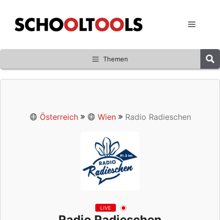
Zum
Inhalt
Menü
springen
Themen
Österreich
Wien
Radio Radieschen
LIVE
Radio Radieschen