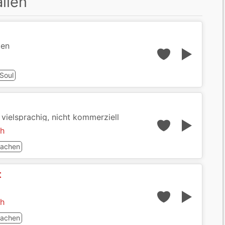
llen
ien
Soul
 vielsprachig, nicht kommerziell
ch
achen
t
ch
achen