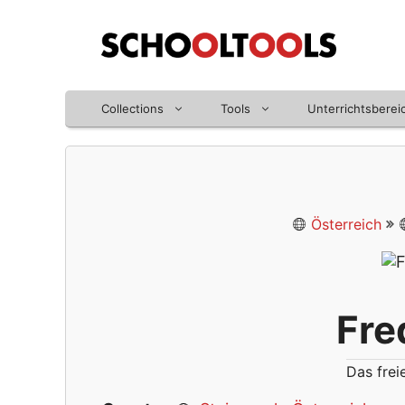
Zum
Inhalt
springen
Collections
Tools
Unterrichtsberei
Österreich
Fre
Das frei