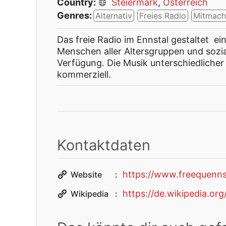
Country:
Steiermark
,
Österreich
Genres:
Alternativ
Freies Radio
Mitmach
Das freie Radio im Ennstal gestaltet e
Menschen aller Altersgruppen und sozi
Verfügung. Die Musik unterschiedlicher 
kommerziell.
Kontaktdaten
https://www.freequenns
Website
https://de.wikipedia.or
Wikipedia