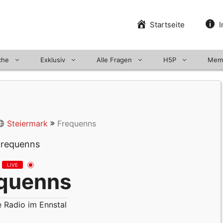
Startseite
I
che
Exklusiv
Alle Fragen
H5P
Mem
Steiermark
Frequenns
LIVE
quenns
e Radio im Ennstal