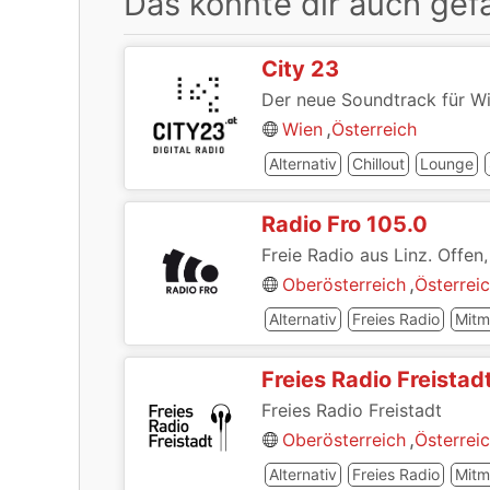
Das könnte dir auch gefa
City 23
Der neue Soundtrack für W
,
Wien
Österreich
Alternativ
Chillout
Lounge
Radio Fro 105.0
Freie Radio aus Linz. Offen,
,
Oberösterreich
Österrei
Alternativ
Freies Radio
Mitm
Freies Radio Freistad
Freies Radio Freistadt
,
Oberösterreich
Österrei
Alternativ
Freies Radio
Mitm