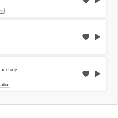
ng
 or study
tation