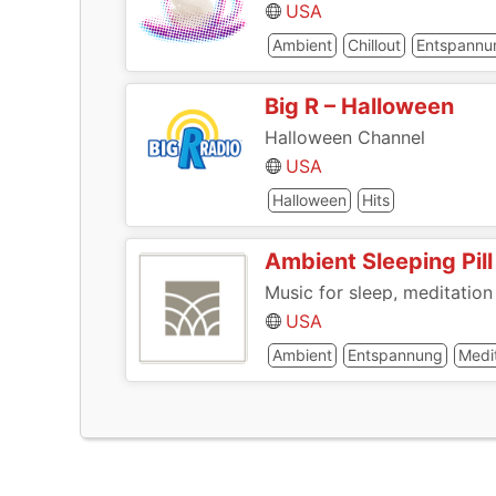
USA
Ambient
Chillout
Entspannu
Big R – Halloween
Halloween Channel
USA
Halloween
Hits
Ambient Sleeping Pill
Music for sleep, meditation
USA
Ambient
Entspannung
Medi