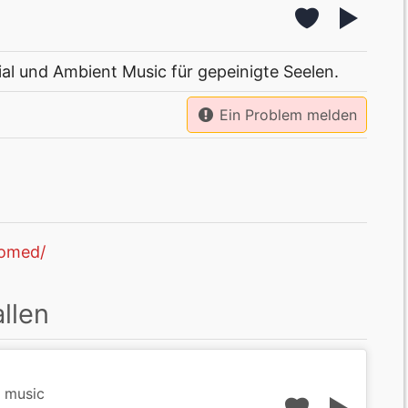
ial und Ambient Music für gepeinigte Seelen.
Ein Problem melden
oomed/
llen
t music