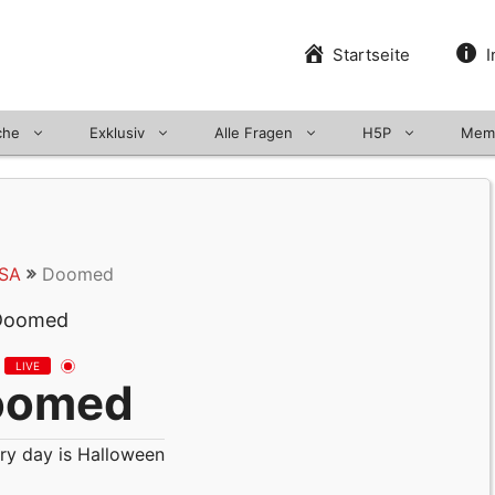
Startseite
I
che
Exklusiv
Alle Fragen
H5P
Mem
SA
Doomed
LIVE
oomed
ry day is Halloween