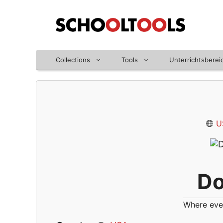
Zum
Inhalt
springen
Collections
Tools
Unterrichtsberei
U
D
Where eve