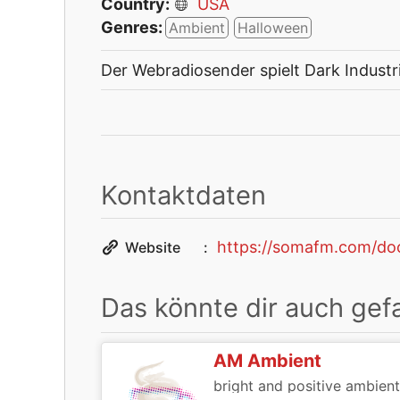
Country:
USA
Genres:
Ambient
Halloween
Der Webradiosender spielt Dark Industr
Kontaktdaten
https://somafm.com/d
Website
Das könnte dir auch gefa
AM Ambient
bright and positive ambien