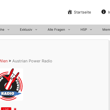
Startseite
I
che
Exklusiv
Alle Fragen
H5P
Mem
Wien
Austrian Power Radio
LIVE