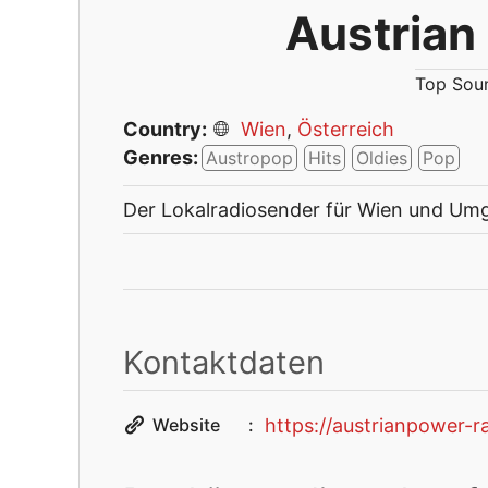
Austrian
Top Soun
Country:
Wien
,
Österreich
Genres:
Austropop
Hits
Oldies
Pop
Der Lokalradiosender für Wien und Umg
Kontaktdaten
https://austrianpower-ra
Website