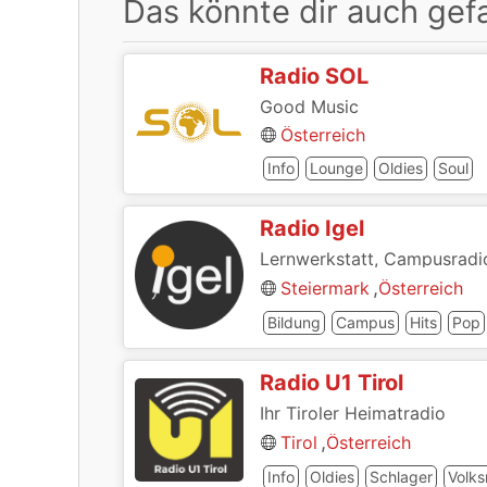
Das könnte dir auch gefa
Radio SOL
Good Music
Österreich
Info
Lounge
Oldies
Soul
Radio Igel
Lernwerkstatt, Campusradi
,
Steiermark
Österreich
Bildung
Campus
Hits
Pop
Radio U1 Tirol
Ihr Tiroler Heimatradio
,
Tirol
Österreich
Info
Oldies
Schlager
Volks