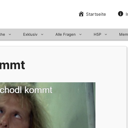
Startseite
I
che
Exklusiv
Alle Fragen
H5P
Mem
ommt