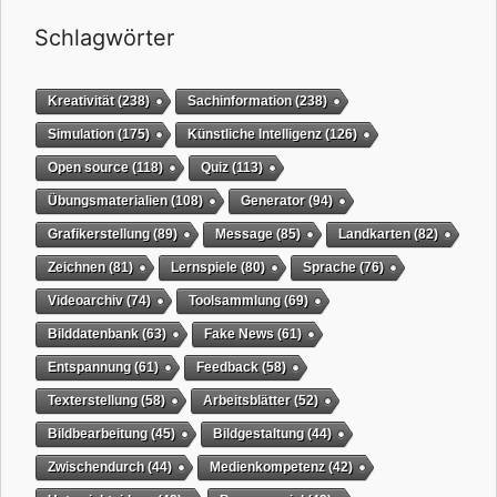
Schlagwörter
Kreativität
(238)
Sachinformation
(238)
Simulation
(175)
Künstliche Intelligenz
(126)
Open source
(118)
Quiz
(113)
Übungsmaterialien
(108)
Generator
(94)
Grafikerstellung
(89)
Message
(85)
Landkarten
(82)
Zeichnen
(81)
Lernspiele
(80)
Sprache
(76)
Videoarchiv
(74)
Toolsammlung
(69)
Bilddatenbank
(63)
Fake News
(61)
Entspannung
(61)
Feedback
(58)
Texterstellung
(58)
Arbeitsblätter
(52)
Bildbearbeitung
(45)
Bildgestaltung
(44)
Zwischendurch
(44)
Medienkompetenz
(42)