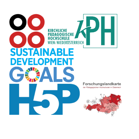
Datensicherheit
(8)
Übersetzen
(8)
Recherche
(8)
Wortschatz
(8)
Zitate
(8)
Karaoke
(8)
Adventskalender
(8)
Pflanzenbestimmung
(8)
Passwort
(8)
Rhythmus
(8)
Collage
(8)
Kompetenzen
(8)
Bildschirmschoner
(8)
Glücksrad
(7)
Audioaufnahme
(7)
Lärmampel
(7)
Tabellen
(7)
Anleitung
(7)
Argumentation
(7)
Symmetrie
(7)
Topografie
(7)
Fotopädagogik
(7)
Märchen
(7)
Malen
(7)
Muster
(7)
Erzählanlass
(7)
EU
(7)
Sitzplan
(7)
Grafik
(7)
Aufbauspiel
(7)
Chatbot
(7)
Bildgeschichte
(7)
Organisation
(7)
Naturklänge
(7)
Musikbildung
(7)
Finanzbildung
(7)
Sprechimpuls
(7)
Strukturierung
(7)
H5P
(7)
Faltanleitungen
(7)
Legasthenie
(7)
Stressabbau
(7)
Schulweg
(7)
Kurzlink
(7)
Zivilcourage
(7)
Fahrrad
(7)