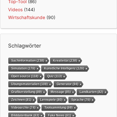
Top-Tool
(86)
Videos
(144)
Wirtschaftskunde
(90)
Schlagwörter
Sachinformation
(238)
Kreativität
(238)
Simulation
(176)
Künstliche Intelligenz
(126)
Open source
(118)
Quiz
(113)
Übungsmaterialien
(108)
Generator
(94)
Grafikerstellung
(89)
Message
(85)
Landkarten
(82)
Zeichnen
(81)
Lernspiele
(80)
Sprache
(76)
Videoarchiv
(74)
Toolsammlung
(69)
Bilddatenbank
(63)
Fake News
(61)