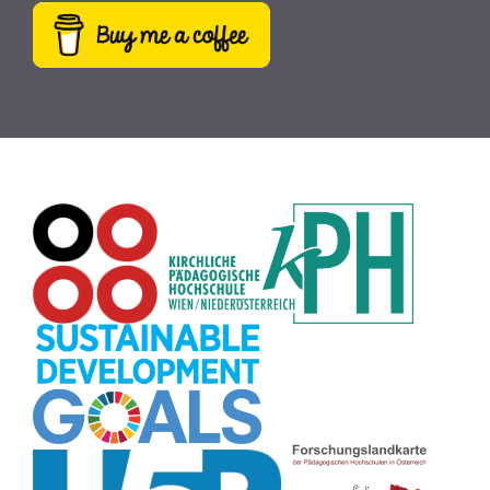
Hörbücher
(9)
SDG
(9)
Antisemitismus
(9)
Webcam
(9)
Rezepte
(9)
Schreibtrainer
(9)
Buch
(9)
MINT
(9)
Bildrätsel
(9)
E-Mail
(9)
Globus
(8)
Puzzle
(8)
Wiki
(8)
Übersetzen
(8)
Passwort
(8)
Recherche
(8)
Karaoke
(8)
Rechtschreibung
(8)
Rollenspiel
(8)
Zeichen
(8)
Pflanzenbestimmung
(8)
Adventskalender
(8)
Workshop
(8)
Rhythmus
(8)
Pflanzen
(8)
Datensicherheit
(8)
Bildschirmschoner
(8)
Planetensystem
(8)
Kompetenzen
(8)
Wortschatz
(8)
Zitate
(8)
Meditation
(8)
Plakat
(8)
Collage
(8)
Topografie
(7)
Argumentation
(7)
Schulweg
(7)
Grafik
(7)
Fotopädagogik
(7)
EU
(7)
Zeichenspiel
(7)
Aufbauspiel
(7)
Visualisierung
(7)
Glücksrad
(7)
Musikbildung
(7)
Audioaufnahme
(7)