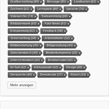
Grafikerstellung
(89)
Message
(85)
Landkarten
(82)
Zeichnen
(81)
Lernspiele
(80)
Sprache
(76)
Videoarchiv
(74)
Toolsammlung
(69)
Bilddatenbank
(63)
Fake News
(61)
Entspannung
(61)
Feedback
(58)
Texterstellung
(58)
Arbeitsblätter
(52)
Bildbearbeitung
(45)
Bildgestaltung
(44)
Zwischendurch
(44)
Medienkompetenz
(42)
Unterrichtsideen
(42)
Browserspiel
(42)
KI-Tool
(42)
Klimawandel
(42)
Design
(40)
Geräusche
(40)
Demokratie
(37)
Rätsel
(34)
Grafikgestaltung
(32)
Timer
(32)
Wissensspiel
(31)
Mehr anzeigen
QR-Code
(31)
Suchmaschine
(31)
Selbstgesteuertes Lernen
(31)
Tiere
(29)
virtuelles Whiteboard
(29)
Weihnachten
(29)