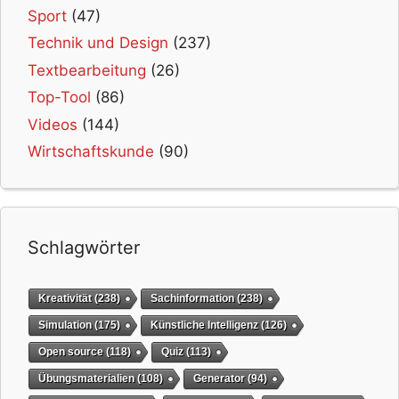
Sport
(47)
Technik und Design
(237)
Textbearbeitung
(26)
Top-Tool
(86)
Videos
(144)
Wirtschaftskunde
(90)
Schlagwörter
Kreativität
(238)
Sachinformation
(238)
Simulation
(175)
Künstliche Intelligenz
(126)
Open source
(118)
Quiz
(113)
Übungsmaterialien
(108)
Generator
(94)