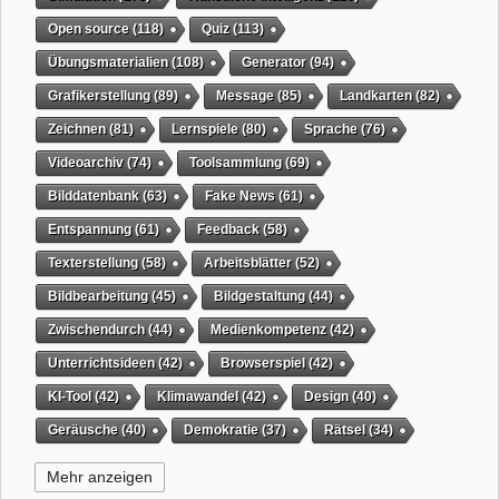
Open source
(118)
Quiz
(113)
Übungsmaterialien
(108)
Generator
(94)
Grafikerstellung
(89)
Message
(85)
Landkarten
(82)
Zeichnen
(81)
Lernspiele
(80)
Sprache
(76)
Videoarchiv
(74)
Toolsammlung
(69)
Bilddatenbank
(63)
Fake News
(61)
Entspannung
(61)
Feedback
(58)
Texterstellung
(58)
Arbeitsblätter
(52)
Bildbearbeitung
(45)
Bildgestaltung
(44)
Zwischendurch
(44)
Medienkompetenz
(42)
Unterrichtsideen
(42)
Browserspiel
(42)
KI-Tool
(42)
Klimawandel
(42)
Design
(40)
Geräusche
(40)
Demokratie
(37)
Rätsel
(34)
Grafikgestaltung
(32)
Timer
(32)
Wissensspiel
(31)
Mehr anzeigen
QR-Code
(31)
Suchmaschine
(31)