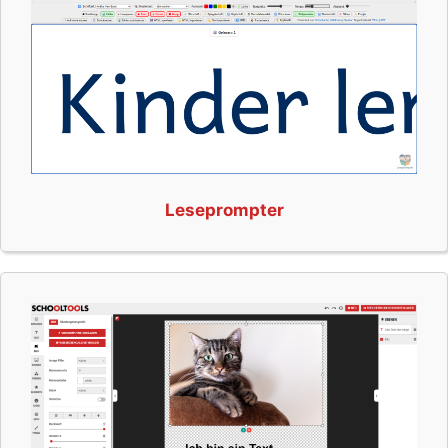
Leseprompter