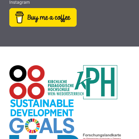
Instagram
Hörbücher
(9)
SDG
(9)
Antisemitismus
(9)
Webcam
(9)
Rezepte
(9)
Schreibtrainer
(9)
Buch
(9)
MINT
(9)
Bildrätsel
(9)
E-Mail
(9)
Globus
(8)
Puzzle
(8)
Wiki
(8)
Übersetzen
(8)
Passwort
(8)
Recherche
(8)
Karaoke
(8)
Rechtschreibung
(8)
Rollenspiel
(8)
Zeichen
(8)
Pflanzenbestimmung
(8)
Adventskalender
(8)
Workshop
(8)
Rhythmus
(8)
Pflanzen
(8)
Datensicherheit
(8)
Bildschirmschoner
(8)
Planetensystem
(8)
Kompetenzen
(8)
Wortschatz
(8)
Zitate
(8)
Meditation
(8)
Plakat
(8)
Collage
(8)
Topografie
(7)
Argumentation
(7)
Schulweg
(7)
Grafik
(7)
Fotopädagogik
(7)
EU
(7)
Zeichenspiel
(7)
Aufbauspiel
(7)
Visualisierung
(7)
Glücksrad
(7)
Musikbildung
(7)
Audioaufnahme
(7)