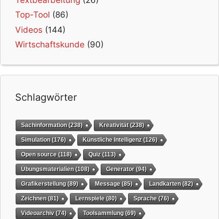
Top-Tool
(86)
Videos
(144)
Wirtschaftskunde
(90)
Schlagwörter
Sachinformation
(238)
Kreativität
(238)
Simulation
(176)
Künstliche Intelligenz
(126)
Open source
(118)
Quiz
(113)
Übungsmaterialien
(108)
Generator
(94)
Grafikerstellung
(89)
Message
(85)
Landkarten
(82)
Zeichnen
(81)
Lernspiele
(80)
Sprache
(76)
Videoarchiv
(74)
Toolsammlung
(69)