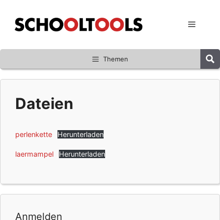
Zum
Inhalt
Menü
springen
Themen
Dateien
perlenkette
Herunterladen
laermampel
Herunterladen
Anmelden