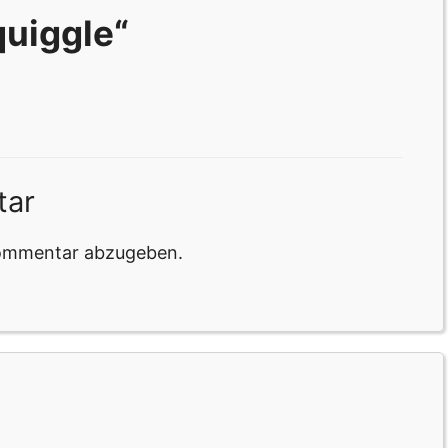
uiggle“
tar
Kommentar abzugeben.