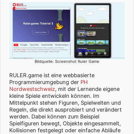
Bildquelle: Screenshot Ruler Game
RULER.game ist eine webbasierte
Programmierumgebung der
PH
Nordwestschweiz
, mit der Lernende eigene
kleine Spiele entwickeln können. Im
Mittelpunkt stehen Figuren, Spielwelten und
Regeln, die direkt ausprobiert und verändert
werden. Dabei können zum Beispiel
Spielfiguren bewegt, Objekte eingesammelt,
Kollisionen festgelegt oder einfache Abläufe