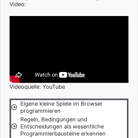
Video:
Videoquelle: YouTube
Eigene kleine Spiele im Browser
programmieren
Regeln, Bedingungen und
Entscheidungen als wesentliche
Programmierbausteine erkennen