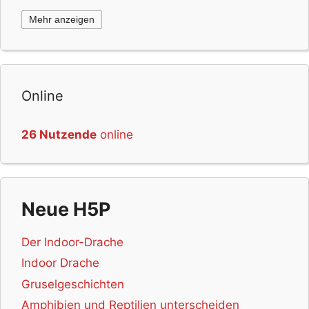
Grafikgestaltung
(32)
Timer
(32)
Wissensspiel
(31)
Mehr anzeigen
QR-Code
(31)
Suchmaschine
(31)
Selbstgesteuertes Lernen
(31)
Tiere
(29)
virtuelles Whiteboard
(29)
Weihnachten
(29)
Online
Avatar
(28)
Brainstorming
(28)
Mediennutzung
(28)
Textgestaltung
(27)
Fremdsprache
(27)
26 Nutzende
online
Bilderstellung
(27)
Programmierung
(26)
Emojis
(26)
Hörtexte
(26)
Zufallsgenerator
(26)
Pausenunterhaltung
(25)
Gamification
(24)
Gesellschaft
(24)
Musikinstrument
(24)
Lesen
(24)
Neue H5P
Wald
(24)
Serious Game
(24)
Komponieren
(24)
Geschicklichkeitsspiel
(23)
Animation
(23)
Der Indoor-Drache
Lesetexte
(23)
Technik
(23)
DSGVO konform
(23)
Indoor Drache
Präsentation
(22)
Netzkultur
(22)
Mindmap
(21)
Gruselgeschichten
Podcast
(21)
Diskussion
(20)
logisches Denken
(20)
Amphibien und Reptilien unterscheiden