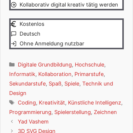
Kollaborativ digital kreativ tätig werden
Kostenlos
Deutsch
Ohne Anmeldung nutzbar
Kategorien
Digitale Grundbildung
,
Hochschule
,
Informatik
,
Kollaboration
,
Primarstufe
,
Sekundarstufe
,
Spaß
,
Spiele
,
Technik und
Design
Schlagwörter
Coding
,
Kreativität
,
Künstliche Intelligenz
,
Programmierung
,
Spielerstellung
,
Zeichnen
Yad Vashem
3D SVG Design