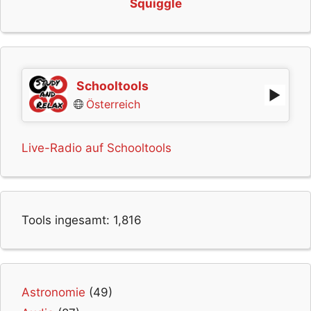
Squiggle
Schooltools
Österreich
Live-Radio auf Schooltools
Tools ingesamt:
1,816
Astronomie
(49)