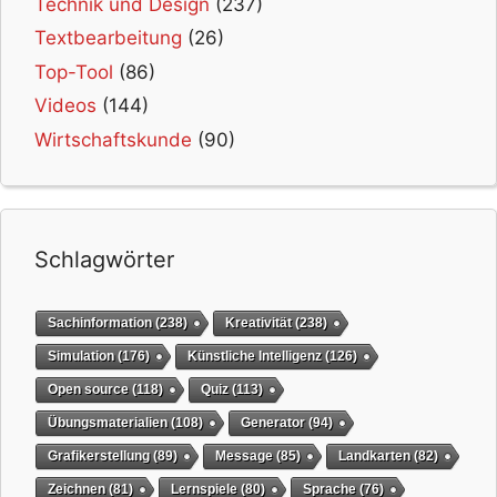
Technik und Design
(237)
Textbearbeitung
(26)
Top-Tool
(86)
Videos
(144)
Wirtschaftskunde
(90)
Schlagwörter
Sachinformation
(238)
Kreativität
(238)
Simulation
(176)
Künstliche Intelligenz
(126)
Open source
(118)
Quiz
(113)
Übungsmaterialien
(108)
Generator
(94)
Grafikerstellung
(89)
Message
(85)
Landkarten
(82)
Zeichnen
(81)
Lernspiele
(80)
Sprache
(76)