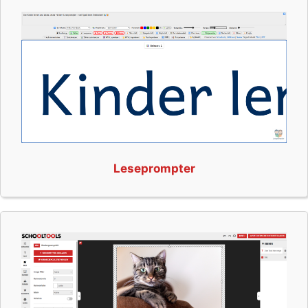
Leseprompter