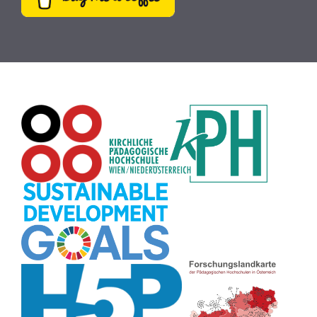
Plakat
(8)
Wiki
(8)
Workshop
(8)
Rechtschreibung
(8)
Zeichen
(8)
Puzzle
(8)
Meditation
(8)
Rollenspiel
(8)
Globus
(8)
Datensicherheit
(8)
Übersetzen
(8)
Recherche
(8)
Wortschatz
(8)
Zitate
(8)
Karaoke
(8)
Adventskalender
(8)
Pflanzenbestimmung
(8)
Passwort
(8)
Rhythmus
(8)
Collage
(8)
Kompetenzen
(8)
Bildschirmschoner
(8)
Glücksrad
(7)
Audioaufnahme
(7)
Lärmampel
(7)
Tabellen
(7)
Anleitung
(7)
Argumentation
(7)
Symmetrie
(7)
Topografie
(7)
Fotopädagogik
(7)
Märchen
(7)
Malen
(7)
Muster
(7)
Erzählanlass
(7)
EU
(7)
Sitzplan
(7)
Grafik
(7)
Aufbauspiel
(7)
Chatbot
(7)
Bildgeschichte
(7)
Organisation
(7)
Naturklänge
(7)
Musikbildung
(7)
Finanzbildung
(7)
Sprechimpuls
(7)