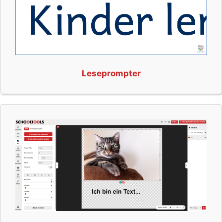
Leseprompter