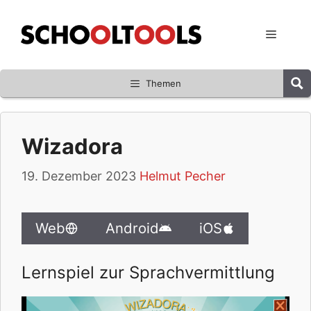
Zum
Inhalt
Menü
springen
Themen
Wizadora
19. Dezember 2023
Helmut Pecher
Web
Android
iOS
Lernspiel zur Sprachvermittlung