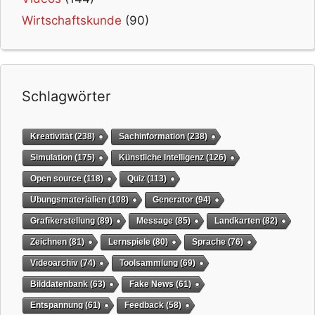
Wirtschaftskunde
(90)
Schlagwörter
Kreativität
(238)
Sachinformation
(238)
Simulation
(175)
Künstliche Intelligenz
(126)
Open source
(118)
Quiz
(113)
Übungsmaterialien
(108)
Generator
(94)
Grafikerstellung
(89)
Message
(85)
Landkarten
(82)
Zeichnen
(81)
Lernspiele
(80)
Sprache
(76)
Videoarchiv
(74)
Toolsammlung
(69)
Bilddatenbank
(63)
Fake News
(61)
Entspannung
(61)
Feedback
(58)