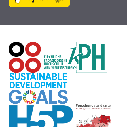
Buch
(9)
MINT
(9)
Bildrätsel
(9)
E-Mail
(9)
Globus
(8)
Puzzle
(8)
Wiki
(8)
Übersetzen
(8)
Passwort
(8)
Recherche
(8)
Karaoke
(8)
Rechtschreibung
(8)
Rollenspiel
(8)
Zeichen
(8)
Pflanzenbestimmung
(8)
Adventskalender
(8)
Workshop
(8)
Rhythmus
(8)
Pflanzen
(8)
Datensicherheit
(8)
Bildschirmschoner
(8)
Planetensystem
(8)
Kompetenzen
(8)
Wortschatz
(8)
Zitate
(8)
Meditation
(8)
Plakat
(8)
Collage
(8)
Topografie
(7)
Argumentation
(7)
Schulweg
(7)
Grafik
(7)
Fotopädagogik
(7)
EU
(7)
Zeichenspiel
(7)
Aufbauspiel
(7)
Visualisierung
(7)
Glücksrad
(7)
Musikbildung
(7)
Audioaufnahme
(7)
Sitzplan
(7)
Listen
(7)
Tabellen
(7)
Muster
(7)
Organisation
(7)
Märchen
(7)
Lärmampel
(7)