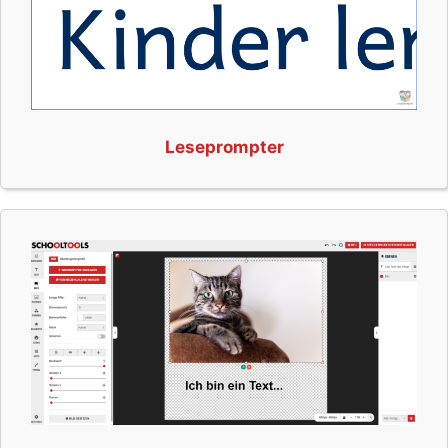
Leseprompter