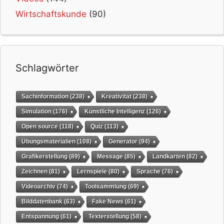
Wirtschaftskunde
(90)
Schlagwörter
Sachinformation
(238)
Kreativität
(238)
Simulation
(176)
Künstliche Intelligenz
(126)
Open source
(118)
Quiz
(113)
Übungsmaterialien
(108)
Generator
(94)
Grafikerstellung
(89)
Message
(85)
Landkarten
(82)
Zeichnen
(81)
Lernspiele
(80)
Sprache
(76)
Videoarchiv
(74)
Toolsammlung
(69)
Bilddatenbank
(63)
Fake News
(61)
Entspannung
(61)
Texterstellung
(58)