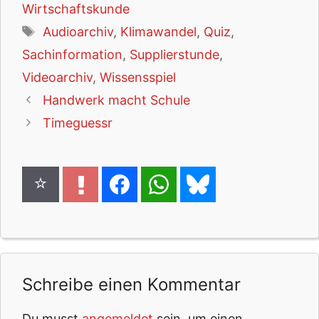
Wirtschaftskunde
Schlagwörter
Audioarchiv
,
Klimawandel
,
Quiz
,
Sachinformation
,
Supplierstunde
,
Videoarchiv
,
Wissensspiel
Handwerk macht Schule
Timeguessr
Schreibe einen Kommentar
Du musst
angemeldet
sein, um einen