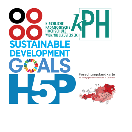
Pflanzenbestimmung
(8)
Adventskalender
(8)
Workshop
(8)
Rhythmus
(8)
Pflanzen
(8)
Datensicherheit
(8)
Bildschirmschoner
(8)
Planetensystem
(8)
Kompetenzen
(8)
Wortschatz
(8)
Zitate
(8)
Meditation
(8)
Plakat
(8)
Collage
(8)
Topografie
(7)
Argumentation
(7)
Schulweg
(7)
Grafik
(7)
Fotopädagogik
(7)
EU
(7)
Zeichenspiel
(7)
Aufbauspiel
(7)
Visualisierung
(7)
Glücksrad
(7)
Musikbildung
(7)
Audioaufnahme
(7)
Sitzplan
(7)
Listen
(7)
Tabellen
(7)
Muster
(7)
Organisation
(7)
Märchen
(7)
Lärmampel
(7)
Symbole
(7)
Symmetrie
(7)
Fahrrad
(7)
Bildgeschichte
(7)
Naturklänge
(7)
Malen
(7)
Anleitung
(7)
Sprechimpuls
(7)
Chatbot
(7)
Strukturierung
(7)
Stressabbau
(7)
Erzählanlass
(7)