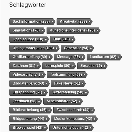
Schlagwörter
Sachinformation
(238)
Kreativität
(238)
Simulation
(176)
Künstliche Intelligenz
(126)
Open source
(118)
Quiz
(113)
Übungsmaterialien
(108)
Generator
(94)
Grafikerstellung
(89)
Message
(85)
Landkarten
(82)
Zeichnen
(81)
Lernspiele
(80)
Sprache
(76)
Videoarchiv
(74)
Toolsammlung
(69)
Bilddatenbank
(63)
Fake News
(61)
Entspannung
(61)
Texterstellung
(58)
Feedback
(58)
Arbeitsblätter
(52)
Bildbearbeitung
(45)
Zwischendurch
(44)
Bildgestaltung
(44)
Medienkompetenz
(42)
Browserspiel
(42)
Unterrichtsideen
(42)