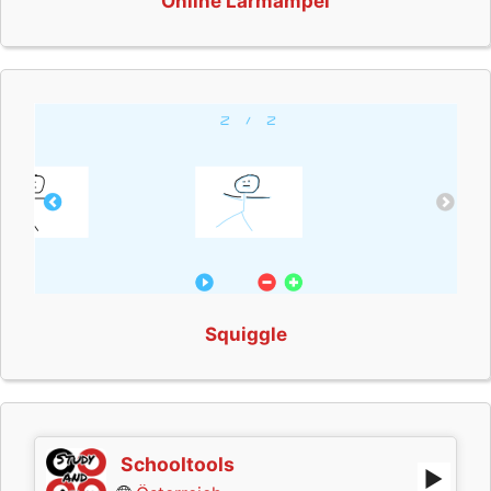
Online Lärmampel
Squiggle
Schooltools