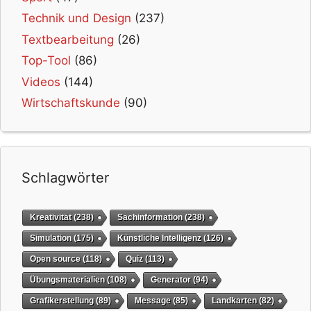
Technik und Design
(237)
Textbearbeitung
(26)
Top-Tool
(86)
Videos
(144)
Wirtschaftskunde
(90)
Schlagwörter
Kreativität
(238)
Sachinformation
(238)
Simulation
(175)
Künstliche Intelligenz
(126)
Open source
(118)
Quiz
(113)
Übungsmaterialien
(108)
Generator
(94)
Grafikerstellung
(89)
Message
(85)
Landkarten
(82)