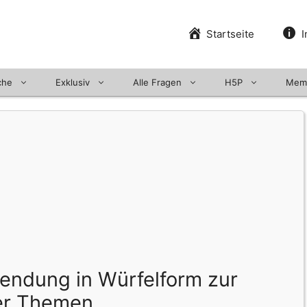
Startseite
I
che
Exklusiv
Alle Fragen
H5P
Mem
ndung in Würfelform zur
er Themen