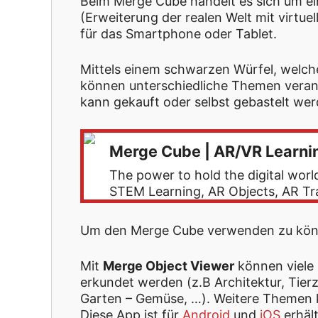
Beim Merge Cube handelt es sich um 
(Erweiterung der realen Welt mit virt
für das Smartphone oder Tablet.
Mittels einem schwarzen Würfel, welche
können unterschiedliche Themen verans
kann gekauft oder selbst gebastelt wer
Merge Cube | AR/VR Learnin
The power to hold the digital wor
STEM Learning, AR Objects, AR Tr
Um den Merge Cube verwenden zu könn
Mit
Merge Object Viewer
können viele 
erkundet werden (z.B Architektur, Tier
Garten – Gemüse, …). Weitere Themen k
Diese App ist für
Android
und
iOS
erhält