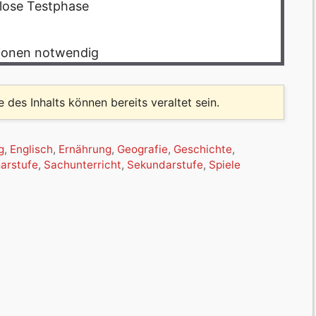
nlose Testphase
tionen notwendig
le des Inhalts können bereits veraltet sein.
g
,
Englisch
,
Ernährung
,
Geografie
,
Geschichte
,
arstufe
,
Sachunterricht
,
Sekundarstufe
,
Spiele