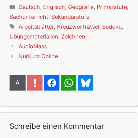
Kategorien
Deutsch
,
Englisch
,
Geografie
,
Primarstufe
,
Sachunterricht
,
Sekundarstufe
Schlagwörter
Arbeitsblätter
,
Kreuzworträtsel
,
Sudoku
,
Übungsmaterialien
,
Zeichnen
AudioMass
NurKurz.Online
Schreibe einen Kommentar