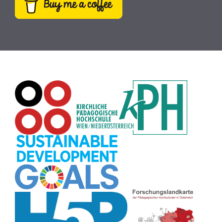
Webcam
(9)
Rezepte
(9)
Schreibtrainer
(9)
Buch
(9)
MINT
(9)
Bildrätsel
(9)
E-Mail
(9)
Globus
(8)
Puzzle
(8)
Wiki
(8)
Übersetzen
(8)
Passwort
(8)
Recherche
(8)
Karaoke
(8)
Rechtschreibung
(8)
Rollenspiel
(8)
Zeichen
(8)
Pflanzenbestimmung
(8)
Adventskalender
(8)
Workshop
(8)
Rhythmus
(8)
Pflanzen
(8)
Datensicherheit
(8)
Bildschirmschoner
(8)
Planetensystem
(8)
Kompetenzen
(8)
Wortschatz
(8)
Zitate
(8)
Meditation
(8)
Plakat
(8)
Collage
(8)
Topografie
(7)
Argumentation
(7)
Schulweg
(7)
Grafik
(7)
Fotopädagogik
(7)
EU
(7)
Zeichenspiel
(7)
Aufbauspiel
(7)
Visualisierung
(7)
Glücksrad
(7)
Musikbildung
(7)
Audioaufnahme
(7)
Sitzplan
(7)
Listen
(7)
Tabellen
(7)
Muster
(7)