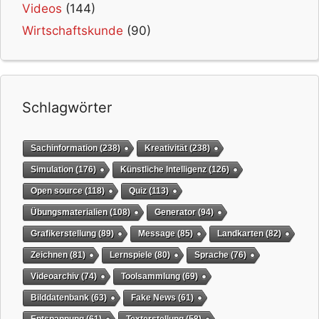
Videos
(144)
Wirtschaftskunde
(90)
Schlagwörter
Sachinformation
(238)
Kreativität
(238)
Simulation
(176)
Künstliche Intelligenz
(126)
Open source
(118)
Quiz
(113)
Übungsmaterialien
(108)
Generator
(94)
Grafikerstellung
(89)
Message
(85)
Landkarten
(82)
Zeichnen
(81)
Lernspiele
(80)
Sprache
(76)
Videoarchiv
(74)
Toolsammlung
(69)
Bilddatenbank
(63)
Fake News
(61)
Entspannung
(61)
Texterstellung
(58)