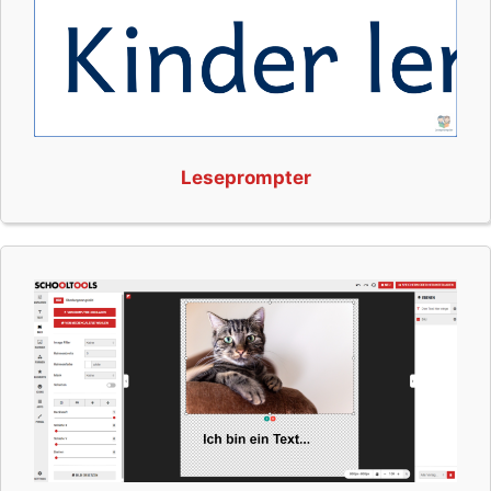
Leseprompter