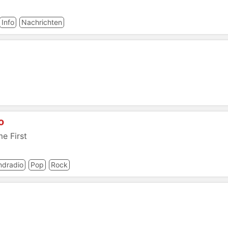
Info
Nachrichten
o
e First
ndradio
Pop
Rock