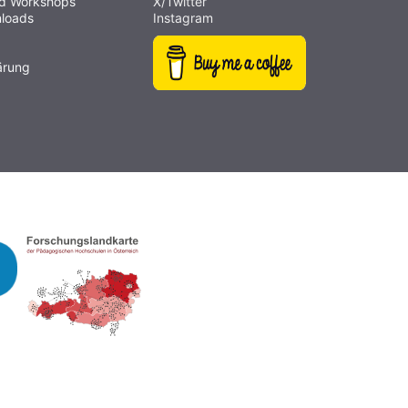
nd Workshops
X/Twitter
loads
Instagram
ärung