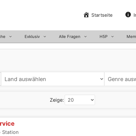
Startseite
I
che
Exklusiv
Alle Fragen
H5P
Mem
Zeige:
rvice
 Station