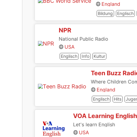
England
Bildung
Englisch
NPR
National Public Radio
USA
Englisch
Info
Kultur
Teen Buzz Radi
Where Children Com
England
Englisch
Hits
Juge
VOA Learning English
Let's learn English
USA