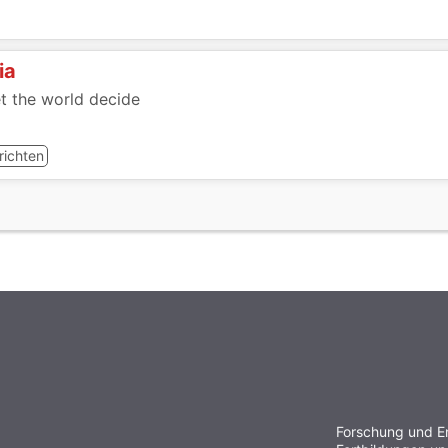
ia
let the world decide
richten
Forschung und E