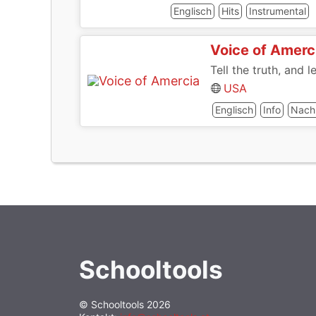
Englisch
Hits
Instrumental
Voice of Amerc
Tell the truth, and 
USA
Englisch
Info
Nach
Schooltools
© Schooltools 2026