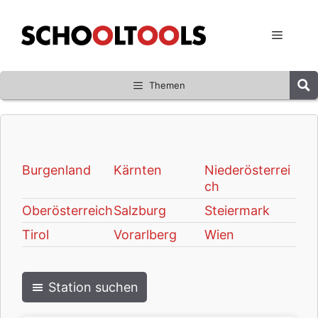
Zum
Inhalt
Menü
springen
Themen
Burgenland
Kärnten
Niederösterrei
ch
Oberösterreich
Salzburg
Steiermark
Tirol
Vorarlberg
Wien
Station suchen