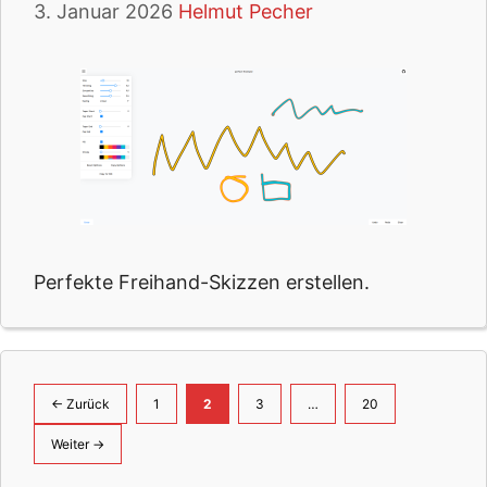
3. Januar 2026
Helmut Pecher
Perfekte Freihand-Skizzen erstellen.
Seite
Seite
Seite
Seite
←
Zurück
1
2
3
…
20
Weiter
→