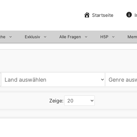
Startseite
I
che
Exklusiv
Alle Fragen
H5P
Mem
Zeige: