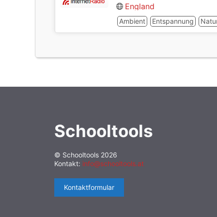
England
Ambient
Entspannung
Natu
Schooltools
© Schooltools 2026
Kontakt:
info@schooltools.at
Kontaktformular