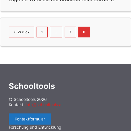
Seite
Seite
Seite
←
Zurück
1
…
7
8
Schooltools
© Schooltools 2026
Kontakt:
info@schooltools.at
Kontaktformular
Forschung und Entwicklung