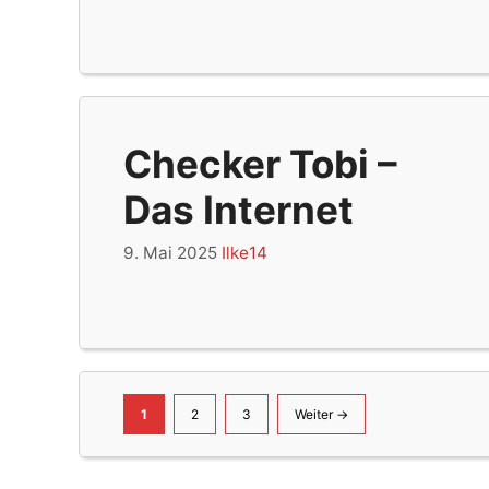
Checker Tobi –
Das Internet
9. Mai 2025
Ilke14
Seite
Seite
Seite
1
2
3
Weiter
→