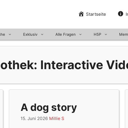
Startseite
I
che
Exklusiv
Alle Fragen
H5P
Mem
othek: Interactive Vi
A dog story
15. Juni 2026
Millie S