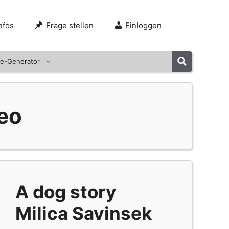
nfos
Frage stellen
Einloggen
e-Generator
deo
A dog story
Milica Savinsek