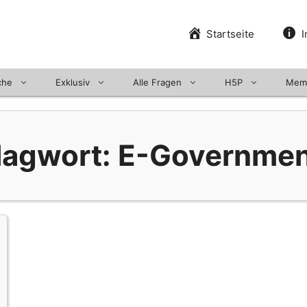
Startseite
I
che
Exklusiv
Alle Fragen
H5P
Mem
lagwort: E-Governme